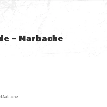
MENU
rde – Marbache
eMarbache