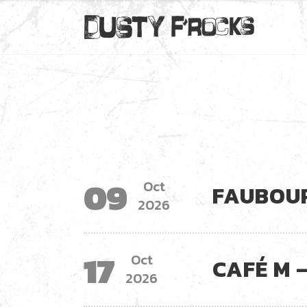
09
Oct
FAUBOUR
2026
17
Oct
CAFÉ M 
2026