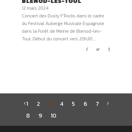
BLÉNOD-LES-TOUL
12 mars 2024
Concert des Dusty F'Rocks dans le cadre
du Festival Auberge Musicale Espagnole
dans la Forêt de Meine de Blenod-les-
Toul. Début du concert vers 20h30....
1
2
3
4
5
6
7
8
9
10